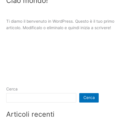
Ciao mondo!
Lascia un commento
/
Senza categoria
/
lucaG
Ti diamo il benvenuto in WordPress. Questo è il tuo primo
articolo. Modificalo o eliminalo e quindi inizia a scrivere!
Ciao
Leggi tutto »
mondo!
Cerca
Cerca
Articoli recenti
Ciao mondo!